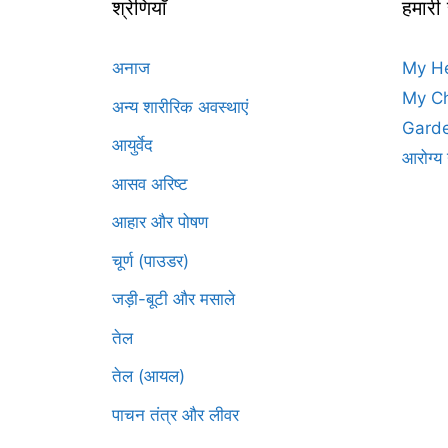
श्रेणियाँ
हमारी
अनाज
My H
My Ch
अन्य शारीरिक अवस्थाएं
Garde
आयुर्वेद
आरोग्य 
आसव अरिष्ट
आहार और पोषण
चूर्ण (पाउडर)
जड़ी-बूटी और मसाले
तेल
तेल (आयल)
पाचन तंत्र और लीवर