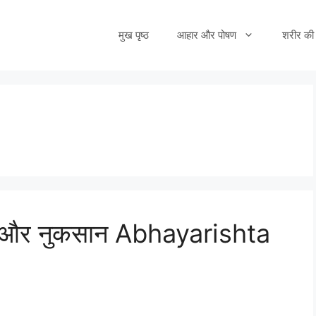
मुख पृष्ठ
आहार और पोषण
शरीर की 
दे और नुकसान Abhayarishta