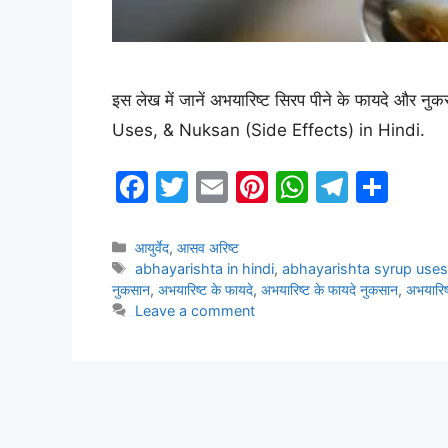
इस लेख में जानें अभयारिष्ट सिरप पीने के फायदे 
Uses, & Nuksan (Side Effects) in Hindi.
F
T
E
Pi
W
T
S
a
w
m
nt
h
el
h
c
itt
ai
er
at
e
ar
Categories
आयुर्वेद
,
आसव अरिष्ट
Tags
abhayarishta in hindi
,
abhayarishta syrup uses 
e
er
l
e
s
gr
e
नुकसान
,
अभयारिष्ट के फायदे
,
अभयारिष्ट के फायदे नुकसान
,
अभयारिष
b
st
A
a
Leave a comment
o
p
m
o
p
k