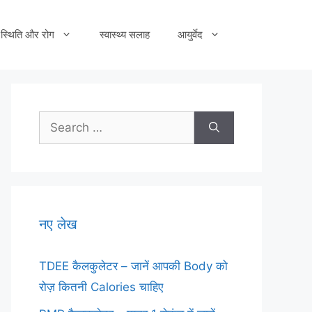
स्थिति और रोग
स्वास्थ्य सलाह
आयुर्वेद
Search
for:
नए लेख
TDEE कैलकुलेटर – जानें आपकी Body को
रोज़ कितनी Calories चाहिए