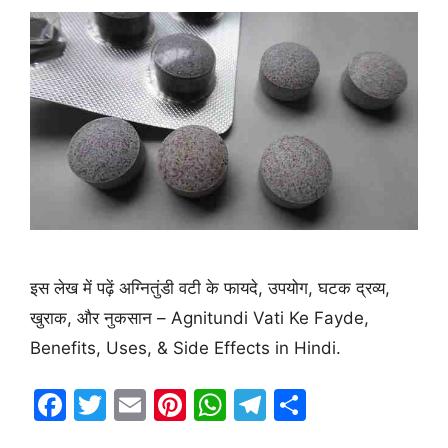
इस लेख में पढ़ें अग्नितुंडी वटी के फायदे, उपयोग, घटक द्रव्य,
खुराक, और नुकसान – Agnitundi Vati Ke Fayde,
Benefits, Uses, & Side Effects in Hindi.
F
T
E
Pi
W
T
S
a
w
m
nt
h
el
h