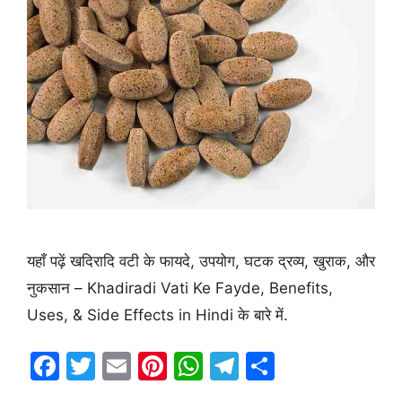
यहाँ पढ़ें खदिरादि वटी के फायदे, उपयोग, घटक द्रव्य, खुराक, और
नुकसान – Khadiradi Vati Ke Fayde, Benefits,
Uses, & Side Effects in Hindi के बारे में.
F
T
E
Pi
W
T
S
a
w
m
nt
h
el
h