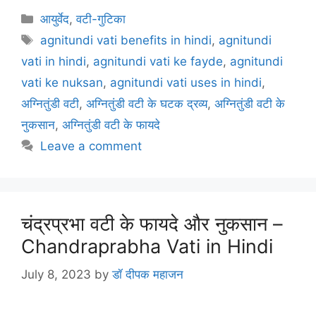
c
itt
ai
er
at
e
ar
Categories
आयुर्वेद
,
वटी-गुटिका
e
er
l
e
s
gr
e
Tags
agnitundi vati benefits in hindi
,
agnitundi
b
st
A
a
vati in hindi
,
agnitundi vati ke fayde
,
agnitundi
o
p
m
vati ke nuksan
,
agnitundi vati uses in hindi
,
o
p
अग्नितुंडी वटी
,
अग्नितुंडी वटी के घटक द्रव्य
,
अग्नितुंडी वटी के
k
नुकसान
,
अग्नितुंडी वटी के फायदे
Leave a comment
चंद्रप्रभा वटी के फायदे और नुकसान –
Chandraprabha Vati in Hindi
July 8, 2023
by
डॉ दीपक महाजन