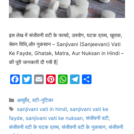
इस लेख में संजीवनी वटी के फायदे, उपयोग, घटक द्रव्य, खुराक,
सेवन विधि,और नुकसान – Sanjivani (Sanjeevani) Vati
Ke Fayde, Ghatak, Matra, Aur Nuksan in Hindi –
की पूरी जानकारी दी गयी है|
F
T
E
Pi
W
T
S
a
w
m
nt
h
el
h
c
itt
ai
er
at
e
ar
Categories
आयुर्वेद
,
वटी-गुटिका
e
er
l
e
s
gr
e
Tags
sanjivani vati in hindi
,
sanjivani vati ke
b
st
A
a
fayde
,
sanjivani vati ke nuksan
,
संजीवनी वटी
,
o
p
m
संजीवनी वटी के घटक द्रव्य
,
संजीवनी वटी के नुकसान
,
संजीवनी