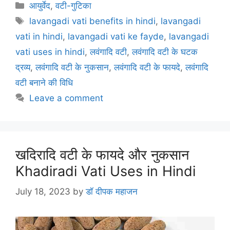
c
itt
ai
er
at
e
ar
Categories
आयुर्वेद
,
वटी-गुटिका
e
er
l
e
s
gr
e
Tags
lavangadi vati benefits in hindi
,
lavangadi
b
st
A
a
vati in hindi
,
lavangadi vati ke fayde
,
lavangadi
o
p
m
vati uses in hindi
,
लवंगादि वटी
,
लवंगादि वटी के घटक
o
p
द्रव्य
,
लवंगादि वटी के नुकसान
,
लवंगादि वटी के फायदे
,
लवंगादि
k
वटी बनाने की विधि
Leave a comment
खदिरादि वटी के फायदे और नुकसान
Khadiradi Vati Uses in Hindi
July 18, 2023
by
डॉ दीपक महाजन