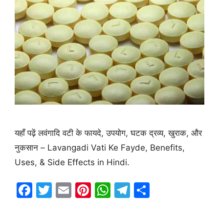
यहाँ पढ़ें लवंगादि वटी के फायदे, उपयोग, घटक द्रव्य, खुराक, और
नुकसान – Lavangadi Vati Ke Fayde, Benefits,
Uses, & Side Effects in Hindi.
F
T
E
Pi
W
T
S
a
w
m
nt
h
el
h