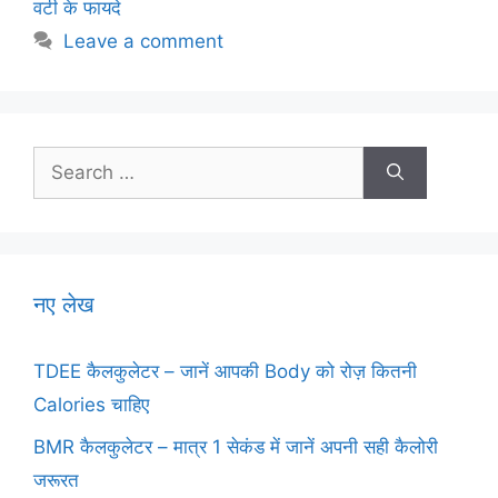
o
p
वटी के फायदे
k
Leave a comment
Search
for:
नए लेख
TDEE कैलकुलेटर – जानें आपकी Body को रोज़ कितनी
Calories चाहिए
BMR कैलकुलेटर – मात्र 1 सेकंड में जानें अपनी सही कैलोरी
जरूरत