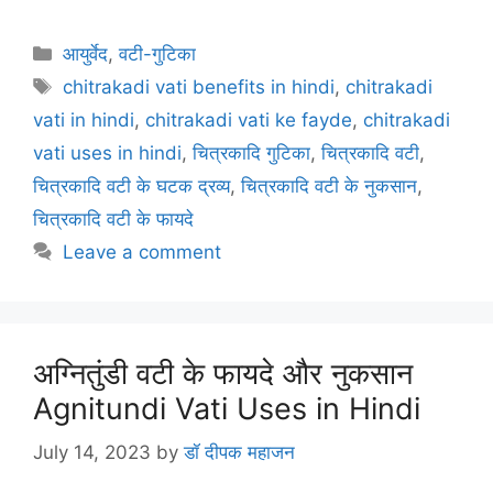
a
w
m
nt
h
el
h
c
itt
ai
er
at
e
ar
Categories
आयुर्वेद
,
वटी-गुटिका
e
er
l
e
s
gr
e
Tags
chitrakadi vati benefits in hindi
,
chitrakadi
b
st
A
a
vati in hindi
,
chitrakadi vati ke fayde
,
chitrakadi
o
p
m
vati uses in hindi
,
चित्रकादि गुटिका
,
चित्रकादि वटी
,
o
p
चित्रकादि वटी के घटक द्रव्य
,
चित्रकादि वटी के नुकसान
,
k
चित्रकादि वटी के फायदे
Leave a comment
अग्नितुंडी वटी के फायदे और नुकसान
Agnitundi Vati Uses in Hindi
July 14, 2023
by
डॉ दीपक महाजन