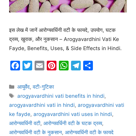
इस लेख में जानें आरोग्यवर्धिनी वटी के फायदे, उपयोग, घटक
द्रव्य, खुराक, और नुकसान – Arogyavardhini Vati Ke
Fayde, Benefits, Uses, & Side Effects in Hindi.
F
T
E
Pi
W
T
S
a
w
m
nt
h
el
h
c
itt
ai
er
at
e
ar
Categories
आयुर्वेद
,
वटी-गुटिका
e
er
l
e
s
gr
e
Tags
arogyavardhini vati benefits in hindi
,
b
st
A
a
arogyavardhini vati in hindi
,
arogyavardhini vati
o
p
m
ke fayde
,
arogyavardhini vati uses in hindi
,
o
p
आरोग्यवर्धिनी वटी
,
आरोग्यवर्धिनी वटी के घटक द्रव्य
,
k
आरोग्यवर्धिनी वटी के नुकसान
,
आरोग्यवर्धिनी वटी के फायदे