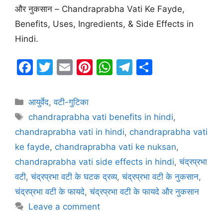
और नुकसान – Chandraprabha Vati Ke Fayde,
Benefits, Uses, Ingredients, & Side Effects in
Hindi.
F
T
E
Pi
W
T
S
a
w
m
nt
h
el
h
c
itt
ai
er
at
e
ar
Categories
आयुर्वेद
,
वटी-गुटिका
e
er
l
e
s
gr
e
Tags
chandraprabha vati benefits in hindi
,
b
st
A
a
chandraprabha vati in hindi
,
chandraprabha vati
o
p
m
ke fayde
,
chandraprabha vati ke nuksan
,
o
p
chandraprabha vati side effects in hindi
,
चंद्रप्रभा
k
वटी
,
चंद्रप्रभा वटी के घटक द्रव्य
,
चंद्रप्रभा वटी के नुकसान
,
चंद्रप्रभा वटी के फायदे
,
चंद्रप्रभा वटी के फायदे और नुकसान
Leave a comment