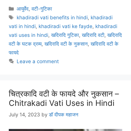
c
itt
ai
er
at
e
ar
Categories
आयुर्वेद
,
वटी-गुटिका
e
er
l
e
s
gr
e
Tags
khadiradi vati benefits in hindi
,
khadiradi
b
st
A
a
vati in hindi
,
khadiradi vati ke fayde
,
khadiradi
o
p
m
vati uses in hindi
,
खदिरादि गुटिका
,
खदिरादि वटी
,
खदिरादि
o
p
वटी के घटक द्रव्य
,
खदिरादि वटी के नुकसान
,
खदिरादि वटी के
k
फायदे
Leave a comment
चित्रकादि वटी के फायदे और नुकसान –
Chitrakadi Vati Uses in Hindi
July 14, 2023
by
डॉ दीपक महाजन