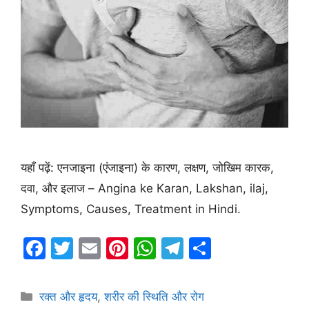
यहाँ पढ़ें: एनजाइना (एंजाइना) के कारण, लक्षण, जोखिम कारक,
दवा, और इलाज – Angina ke Karan, Lakshan, ilaj,
Symptoms, Causes, Treatment in Hindi.
F
T
E
Pi
W
T
S
a
w
m
nt
h
el
h
c
itt
ai
er
at
e
ar
Categories
रक्त और हृदय
,
शरीर की स्थिति और रोग