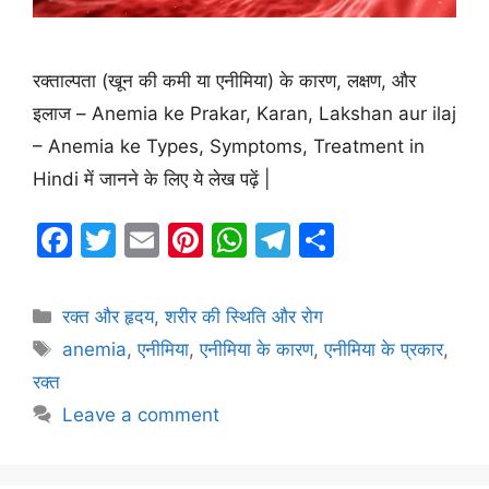
रक्ताल्पता (खून की कमी या एनीमिया) के कारण, लक्षण, और
इलाज – Anemia ke Prakar, Karan, Lakshan aur ilaj
– Anemia ke Types, Symptoms, Treatment in
Hindi में जानने के लिए ये लेख पढ़ें |
F
T
E
Pi
W
T
S
a
w
m
nt
h
el
h
c
itt
ai
er
at
e
ar
Categories
रक्त और हृदय
,
शरीर की स्थिति और रोग
e
er
l
e
s
gr
e
Tags
anemia
,
एनीमिया
,
एनीमिया के कारण
,
एनीमिया के प्रकार
,
b
st
A
a
रक्त
o
p
m
Leave a comment
o
p
k