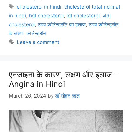
e
er
l
e
s
gr
e
Tags
cholesterol in hindi
,
cholesterol total normal
b
st
A
a
in hindi
,
hdl cholesterol
,
ldl cholesterol
,
vldl
o
p
m
cholesterol
,
उच्च कोलेस्ट्रॉल का इलाज
,
उच्च कोलेस्ट्रॉल
o
p
के लक्षण
,
कोलेस्ट्रॉल
k
Leave a comment
एनजाइना के कारण, लक्षण और इलाज –
Angina in Hindi
March 26, 2024
by
डॉ सोहन लाल