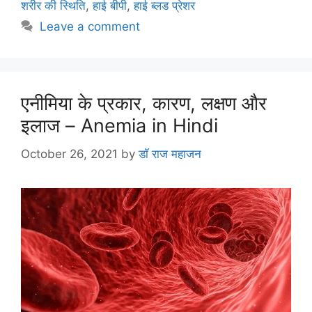
b
st
A
a
शरीर की स्थिति
,
हाई बीपी
,
हाई ब्लड प्रेशर
o
p
m
Leave a comment
o
p
k
एनीमिया के प्रकार, कारण, लक्षण और
इलाज – Anemia in Hindi
October 26, 2021
by
डॉ राज महाजन