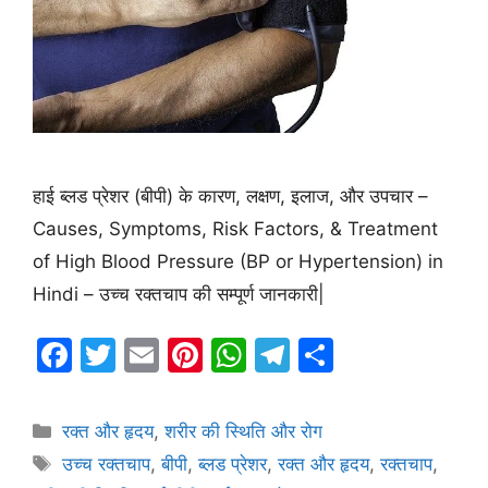
हाई ब्लड प्रेशर (बीपी) के कारण, लक्षण, इलाज, और उपचार –
Causes, Symptoms, Risk Factors, & Treatment
of High Blood Pressure (BP or Hypertension) in
Hindi – उच्च रक्तचाप की सम्पूर्ण जानकारी|
F
T
E
Pi
W
T
S
a
w
m
nt
h
el
h
c
itt
ai
er
at
e
ar
Categories
रक्त और हृदय
,
शरीर की स्थिति और रोग
e
er
l
e
s
gr
e
Tags
उच्च रक्तचाप
,
बीपी
,
ब्लड प्रेशर
,
रक्त और हृदय
,
रक्तचाप
,