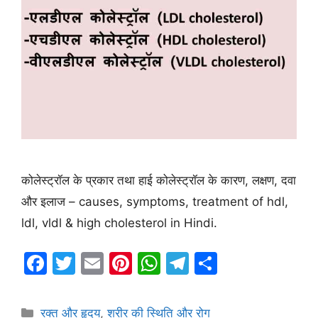
कोलेस्ट्रॉल के प्रकार तथा हाई कोलेस्ट्रॉल के कारण, लक्षण, दवा
और इलाज – causes, symptoms, treatment of hdl,
ldl, vldl & high cholesterol in Hindi.
F
T
E
Pi
W
T
S
a
w
m
nt
h
el
h
c
itt
ai
er
at
e
ar
Categories
रक्त और हृदय
,
शरीर की स्थिति और रोग