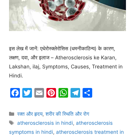
इस लेख में जानें: एथेरोस्क्लेरोसिस (धमनीकाठिन्य) के कारण,
लक्षण, दवा, और इलाज – Atherosclerosis ke Karan,
Lakshan, ilaj, Symptoms, Causes, Treatment in
Hindi.
F
T
E
Pi
W
T
S
a
w
m
nt
h
el
h
c
itt
ai
er
at
e
ar
Categories
रक्त और हृदय
,
शरीर की स्थिति और रोग
e
er
l
e
s
gr
e
Tags
atherosclerosis in hindi
,
atherosclerosis
b
st
A
a
symptoms in hindi
,
atherosclerosis treatment in