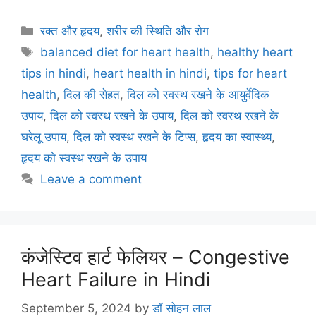
a
w
m
nt
h
el
h
c
itt
ai
er
at
e
ar
Categories
रक्त और हृदय
,
शरीर की स्थिति और रोग
e
er
l
e
s
gr
e
Tags
balanced diet for heart health
,
healthy heart
b
st
A
a
tips in hindi
,
heart health in hindi
,
tips for heart
o
p
m
health
,
दिल की सेहत
,
दिल को स्वस्थ रखने के आयुर्वेदिक
o
p
उपाय
,
दिल को स्वस्थ रखने के उपाय
,
दिल को स्वस्थ रखने के
k
घरेलू उपाय
,
दिल को स्वस्थ रखने के टिप्स
,
हृदय का स्वास्थ्य
,
हृदय को स्वस्थ रखने के उपाय
Leave a comment
कंजेस्टिव हार्ट फेलियर – Congestive
Heart Failure in Hindi
September 5, 2024
by
डॉ सोहन लाल