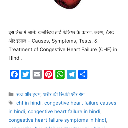
इस लेख में जानें: कंजेस्टिव हार्ट फेलियर के कारण, लक्षण, टेस्ट
और इलाज – Causes, Symptoms, Tests, &
Treatment of Congestive Heart Failure (CHF) in
Hindi.
F
T
E
Pi
W
T
S
a
w
m
nt
h
el
h
c
itt
ai
er
at
e
ar
Categories
रक्त और हृदय
,
शरीर की स्थिति और रोग
e
er
l
e
s
gr
e
Tags
chf in hindi
,
congestive heart failure causes
b
st
A
a
in hindi
,
congestive heart failure in hindi
,
o
p
m
congestive heart failure symptoms in hindi
,