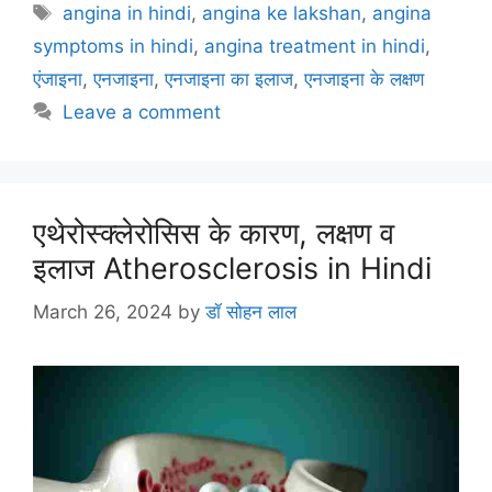
e
er
l
e
s
gr
e
Tags
angina in hindi
,
angina ke lakshan
,
angina
b
st
A
a
symptoms in hindi
,
angina treatment in hindi
,
o
p
m
एंजाइना
,
एनजाइना
,
एनजाइना का इलाज
,
एनजाइना के लक्षण
o
p
Leave a comment
k
एथेरोस्क्लेरोसिस के कारण, लक्षण व
इलाज Atherosclerosis in Hindi
March 26, 2024
by
डॉ सोहन लाल