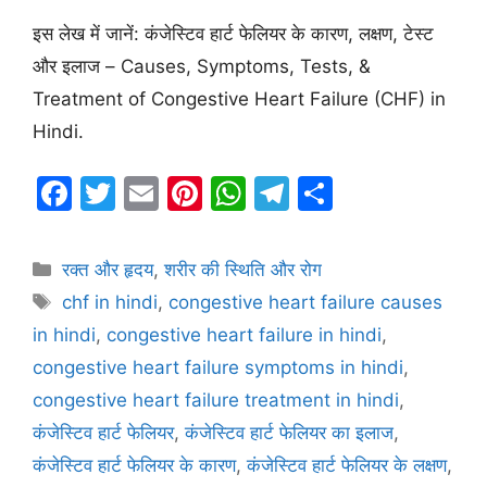
इस लेख में जानें: कंजेस्टिव हार्ट फेलियर के कारण, लक्षण, टेस्ट
और इलाज – Causes, Symptoms, Tests, &
Treatment of Congestive Heart Failure (CHF) in
Hindi.
F
T
E
Pi
W
T
S
a
w
m
nt
h
el
h
c
itt
ai
er
at
e
ar
Categories
रक्त और हृदय
,
शरीर की स्थिति और रोग
e
er
l
e
s
gr
e
Tags
chf in hindi
,
congestive heart failure causes
b
st
A
a
in hindi
,
congestive heart failure in hindi
,
o
p
m
congestive heart failure symptoms in hindi
,
o
p
congestive heart failure treatment in hindi
,
k
कंजेस्टिव हार्ट फेलियर
,
कंजेस्टिव हार्ट फेलियर का इलाज
,
कंजेस्टिव हार्ट फेलियर के कारण
,
कंजेस्टिव हार्ट फेलियर के लक्षण
,