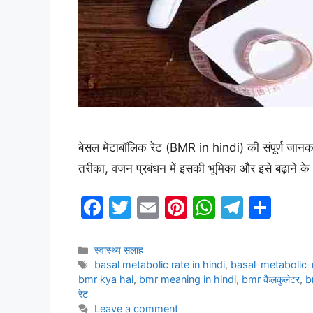
बेसल मेटाबॉलिक रेट (BMR in hindi) की संपूर्ण जानक
तरीका, वजन प्रबंधन में इसकी भूमिका और इसे बढ़ाने 
F
T
E
Pi
W
T
S
a
w
m
nt
h
el
h
c
itt
ai
er
at
e
ar
Categories
स्वास्थ्य सलाह
Tags
basal metabolic rate in hindi
,
basal-metabolic-
e
er
l
e
s
gr
e
bmr kya hai
,
bmr meaning in hindi
,
bmr कैलकुलेटर
,
bm
b
st
A
a
रेट
Leave a comment