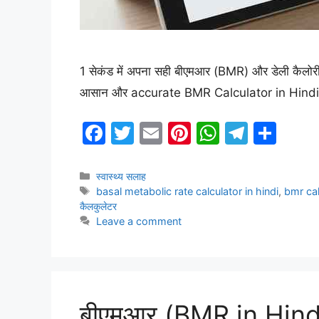
1 सेकंड में अपना सही बीएमआर (BMR) और डेली कैलोरी 
आसान और accurate BMR Calculator in Hindi
F
T
E
Pi
W
T
S
a
w
m
nt
h
el
h
c
itt
ai
er
at
e
ar
Categories
स्वास्थ्य सलाह
Tags
basal metabolic rate calculator in hindi
,
bmr cal
e
er
l
e
s
gr
e
कैलकुलेटर
b
st
A
a
Leave a comment
o
p
m
o
p
k
बीएमआर (BMR in Hindi)