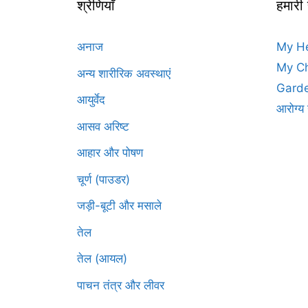
श्रेणियाँ
हमारी
अनाज
My H
My Ch
अन्य शारीरिक अवस्थाएं
Garde
आयुर्वेद
आरोग्य 
आसव अरिष्ट
आहार और पोषण
चूर्ण (पाउडर)
जड़ी-बूटी और मसाले
तेल
तेल (आयल)
पाचन तंत्र और लीवर