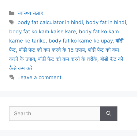
a
w
m
nt
h
el
h
c
itt
ai
er
at
e
ar
Categories
स्वास्थ्य सलाह
e
er
l
e
s
gr
e
Tags
body fat calculator in hindi
,
body fat in hindi
,
b
st
A
a
body fat ko kam kaise kare
,
body fat ko kam
o
p
m
karne ke tarike
,
body fat ko karne ke upay
,
बॉडी
o
p
फैट
,
बॉडी फैट को कम करने के 16 उपाय
,
बॉडी फैट को कम
k
करने के उपाय
,
बॉडी फैट को कम करने के तरीके
,
बॉडी फैट को
कैसे कम करें
Leave a comment
Search
for: