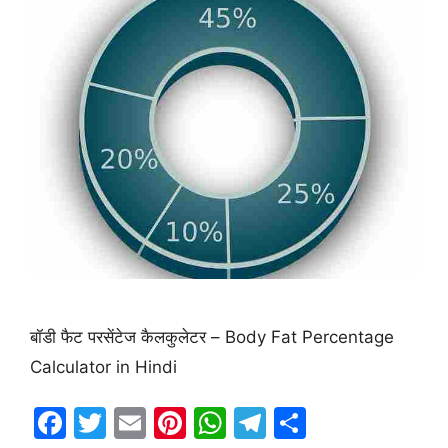
बॉडी फैट परसेंटेज कैलकुलेटर – Body Fat Percentage
Calculator in Hindi
F
T
E
Pi
W
T
S