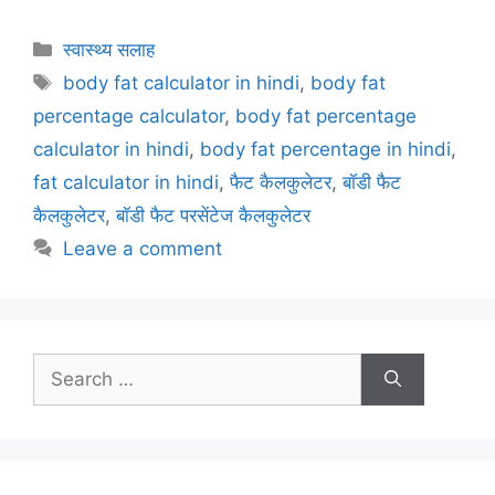
a
w
m
nt
h
el
h
c
itt
ai
er
at
e
ar
Categories
स्वास्थ्य सलाह
e
er
l
e
s
gr
e
Tags
body fat calculator in hindi
,
body fat
b
st
A
a
percentage calculator
,
body fat percentage
o
p
m
calculator in hindi
,
body fat percentage in hindi
,
o
p
fat calculator in hindi
,
फैट कैलकुलेटर
,
बॉडी फैट
k
कैलकुलेटर
,
बॉडी फैट परसेंटेज कैलकुलेटर
Leave a comment
Search
for: