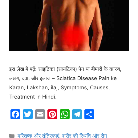
इस लेख में पढ़ें: साइटिका (सायटिका) पेन या बीमारी के कारण,
लक्षण, दवा, और इलाज – Sciatica Disease Pain ke
Karan, Lakshan, ilaj, Symptoms, Causes,
Treatment in Hindi.
F
T
E
Pi
W
T
S
a
w
m
nt
h
el
h
c
itt
ai
er
at
e
ar
Categories
मस्तिष्क और तंत्रिकाएं
,
शरीर की स्थिति और रोग