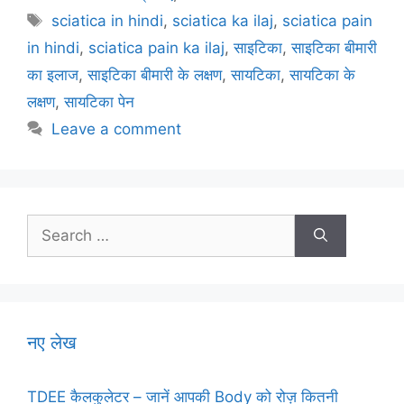
e
er
l
e
s
gr
e
Tags
sciatica in hindi
,
sciatica ka ilaj
,
sciatica pain
b
st
A
a
in hindi
,
sciatica pain ka ilaj
,
साइटिका
,
साइटिका बीमारी
o
p
m
का इलाज
,
साइटिका बीमारी के लक्षण
,
सायटिका
,
सायटिका के
o
p
लक्षण
,
सायटिका पेन
k
Leave a comment
Search
for:
नए लेख
TDEE कैलकुलेटर – जानें आपकी Body को रोज़ कितनी