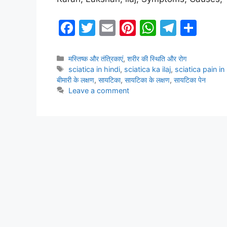
F
T
E
Pi
W
T
S
a
w
m
nt
h
el
h
c
itt
ai
er
at
e
ar
Categories
मस्तिष्क और तंत्रिकाएं
,
शरीर की स्थिति और रोग
Tags
sciatica in hindi
,
sciatica ka ilaj
,
sciatica pain in
e
er
l
e
s
gr
e
बीमारी के लक्षण
,
सायटिका
,
सायटिका के लक्षण
,
सायटिका पेन
b
st
A
a
Leave a comment
o
p
m
o
p
k