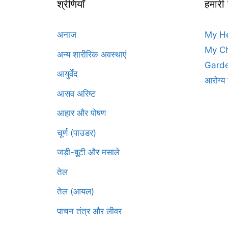
श्रेणियाँ
हमारी
अनाज
My H
My Ch
अन्य शारीरिक अवस्थाएं
Garde
आयुर्वेद
आरोग्य 
आसव अरिष्ट
आहार और पोषण
चूर्ण (पाउडर)
जड़ी-बूटी और मसाले
तेल
तेल (आयल)
पाचन तंत्र और लीवर