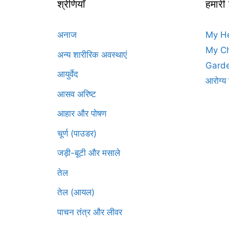
श्रेणियाँ
हमारी
अनाज
My H
My Ch
अन्य शारीरिक अवस्थाएं
Garde
आयुर्वेद
आरोग्य 
आसव अरिष्ट
आहार और पोषण
चूर्ण (पाउडर)
जड़ी-बूटी और मसाले
तेल
तेल (आयल)
पाचन तंत्र और लीवर