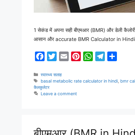
1 सेकंड में अपना सही बीएमआर (BMR) और डेली कैलोरी 
आसान और accurate BMR Calculator in Hindi
F
T
E
Pi
W
T
S
a
w
m
nt
h
el
h
c
itt
ai
er
at
e
ar
Categories
स्वास्थ्य सलाह
Tags
basal metabolic rate calculator in hindi
,
bmr cal
e
er
l
e
s
gr
e
कैलकुलेटर
b
st
A
a
Leave a comment
o
p
m
o
p
k
बीएमआर (BMR in Hindi)