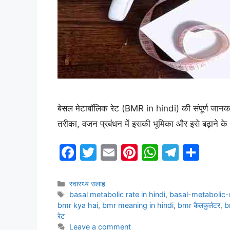
बेसल मेटाबॉलिक रेट (BMR in hindi) की संपूर्ण जानक
तरीका, वजन प्रबंधन में इसकी भूमिका और इसे बढ़ाने 
F
T
E
Pi
W
T
S
a
w
m
nt
h
el
h
c
itt
ai
er
at
e
ar
Categories
स्वास्थ्य सलाह
Tags
basal metabolic rate in hindi
,
basal-metabolic-
e
er
l
e
s
gr
e
bmr kya hai
,
bmr meaning in hindi
,
bmr कैलकुलेटर
,
bm
b
st
A
a
रेट
Leave a comment