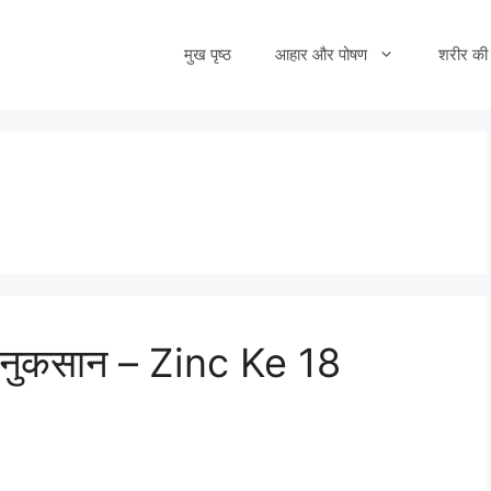
मुख पृष्ठ
आहार और पोषण
शरीर की 
र नुकसान – Zinc Ke 18