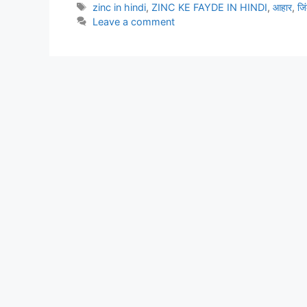
Tags
zinc in hindi
,
ZINC KE FAYDE IN HINDI
,
आहार
,
जि
e
er
l
e
s
gr
e
Leave a comment
b
st
A
a
o
p
m
o
p
k