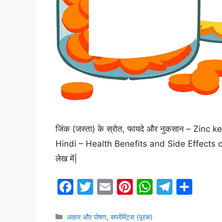
जिंक (जस्ता) के स्रोत, फायदे और नुकसान – Zi
Hindi – Health Benefits and Side Effects of Z
लेख में|
F
T
E
Pi
W
T
S
a
w
m
nt
h
el
h
c
itt
ai
er
at
e
ar
Categories
आहार और पोषण
,
सप्लीमेंट्स (पूरक)