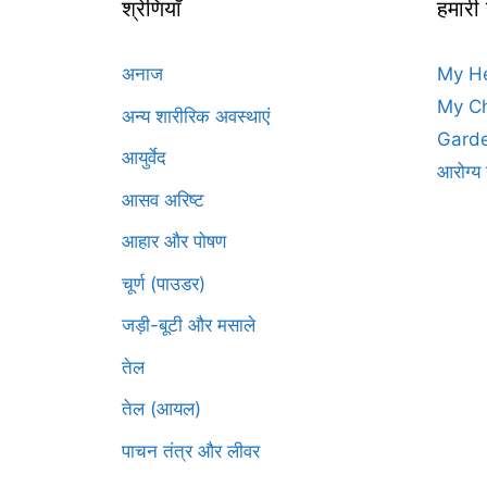
श्रेणियाँ
हमारी
अनाज
My H
My Ch
अन्य शारीरिक अवस्थाएं
Garde
आयुर्वेद
आरोग्य 
आसव अरिष्ट
आहार और पोषण
चूर्ण (पाउडर)
जड़ी-बूटी और मसाले
तेल
तेल (आयल)
पाचन तंत्र और लीवर