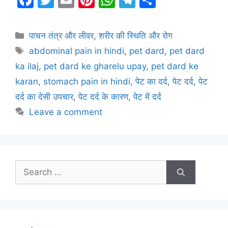
a
w
m
nt
h
el
h
c
itt
ai
er
at
e
ar
Categories
पाचन तंत्र और लीवर
,
शरीर की स्थिति और रोग
e
er
l
e
s
gr
e
Tags
abdominal pain in hindi
,
pet dard
,
pet dard
b
st
A
a
ka ilaj
,
pet dard ke gharelu upay
,
pet dard ke
o
p
m
karan
,
stomach pain in hindi
,
पेट का दर्द
,
पेट दर्द
,
पेट
o
p
दर्द का देसी उपचार
,
पेट दर्द के कारण
,
पेट में दर्द
k
Leave a comment
Search
for: