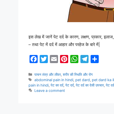
इस लेख में जानें पेट दर्द के कारण, लक्षण, प्रकार
– तथा पेट में दर्द में आहार और परहेज के बारे में|
F
T
E
Pi
W
T
S
a
w
m
nt
h
el
h
c
itt
ai
er
at
e
ar
Categories
पाचन तंत्र और लीवर
,
शरीर की स्थिति और रोग
Tags
abdominal pain in hindi
,
pet dard
,
pet dard ka il
e
er
l
e
s
gr
e
pain in hindi
,
पेट का दर्द
,
पेट दर्द
,
पेट दर्द का देसी उपचार
,
पेट दर
b
st
A
a
Leave a comment
o
p
m
o
p