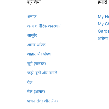
श्रेणियाँ
हमारी
अनाज
My H
My Ch
अन्य शारीरिक अवस्थाएं
Garde
आयुर्वेद
आरोग्य 
आसव अरिष्ट
आहार और पोषण
चूर्ण (पाउडर)
जड़ी-बूटी और मसाले
तेल
तेल (आयल)
पाचन तंत्र और लीवर