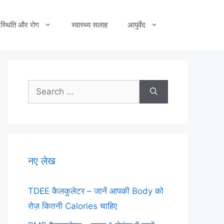
स्थिति और रोग
स्वास्थ्य सलाह
आयुर्वेद
Search
for:
नए लेख
TDEE कैलकुलेटर – जानें आपकी Body को
रोज़ कितनी Calories चाहिए