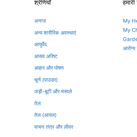
श्रेणियाँ
हमारी
अनाज
My H
My Ch
अन्य शारीरिक अवस्थाएं
Garde
आयुर्वेद
आरोग्य 
आसव अरिष्ट
आहार और पोषण
चूर्ण (पाउडर)
जड़ी-बूटी और मसाले
तेल
तेल (आयल)
पाचन तंत्र और लीवर