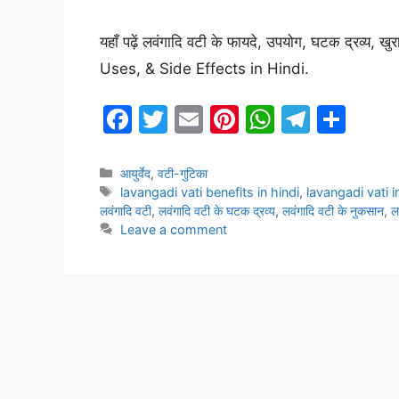
यहाँ पढ़ें लवंगादि वटी के फायदे, उपयोग, घटक द्रव
Uses, & Side Effects in Hindi.
F
T
E
Pi
W
T
S
a
w
m
nt
h
el
h
c
itt
ai
er
at
e
ar
Categories
आयुर्वेद
,
वटी-गुटिका
Tags
lavangadi vati benefits in hindi
,
lavangadi vati i
e
er
l
e
s
gr
e
लवंगादि वटी
,
लवंगादि वटी के घटक द्रव्य
,
लवंगादि वटी के नुकसान
,
ल
b
st
A
a
Leave a comment
o
p
m
o
p
k