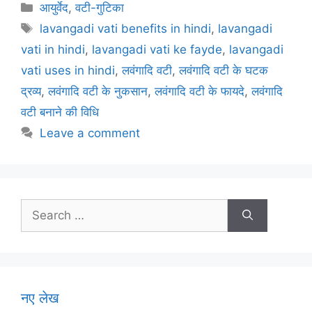
c
itt
ai
er
at
e
ar
Categories
आयुर्वेद
,
वटी-गुटिका
e
er
l
e
s
gr
e
Tags
lavangadi vati benefits in hindi
,
lavangadi
b
st
A
a
vati in hindi
,
lavangadi vati ke fayde
,
lavangadi
o
p
m
vati uses in hindi
,
लवंगादि वटी
,
लवंगादि वटी के घटक
o
p
द्रव्य
,
लवंगादि वटी के नुकसान
,
लवंगादि वटी के फायदे
,
लवंगादि
k
वटी बनाने की विधि
Leave a comment
Search
for:
नए लेख