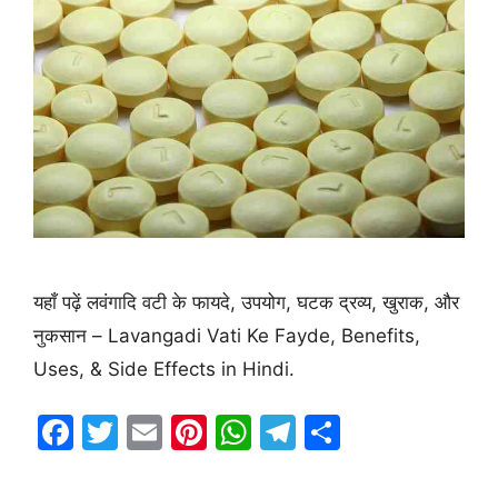
यहाँ पढ़ें लवंगादि वटी के फायदे, उपयोग, घटक द्रव्य, खुराक, और
नुकसान – Lavangadi Vati Ke Fayde, Benefits,
Uses, & Side Effects in Hindi.
F
T
E
Pi
W
T
S
a
w
m
nt
h
el
h