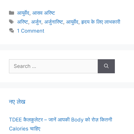
a
w
m
nt
h
el
h
c
itt
ai
er
at
e
ar
Categories
आयुर्वेद
,
आसव अरिष्ट
e
er
l
e
s
gr
e
Tags
अरिष्ट
,
अर्जुन
,
अर्जुनारिष्ट
,
आयुर्वेद
,
हृदय के लिए लाभकारी
b
st
A
a
1 Comment
o
p
m
o
p
k
Search
for:
नए लेख
TDEE कैलकुलेटर – जानें आपकी Body को रोज़ कितनी
Calories चाहिए