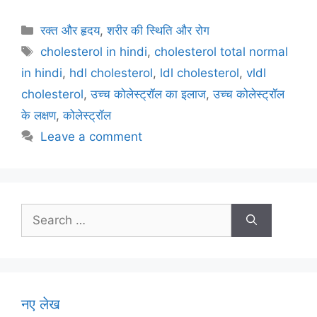
a
w
m
nt
h
el
h
c
itt
ai
er
at
e
ar
Categories
रक्त और हृदय
,
शरीर की स्थिति और रोग
e
er
l
e
s
gr
e
Tags
cholesterol in hindi
,
cholesterol total normal
b
st
A
a
in hindi
,
hdl cholesterol
,
ldl cholesterol
,
vldl
o
p
m
cholesterol
,
उच्च कोलेस्ट्रॉल का इलाज
,
उच्च कोलेस्ट्रॉल
o
p
के लक्षण
,
कोलेस्ट्रॉल
k
Leave a comment
Search
for:
नए लेख