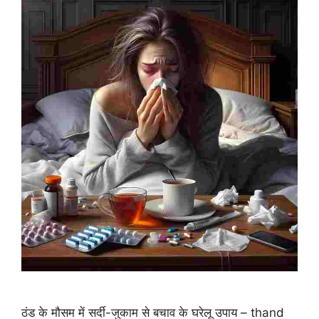
ठंड के मौसम में सर्दी-जुकाम से बचाव के घरेलू उपाय – thand