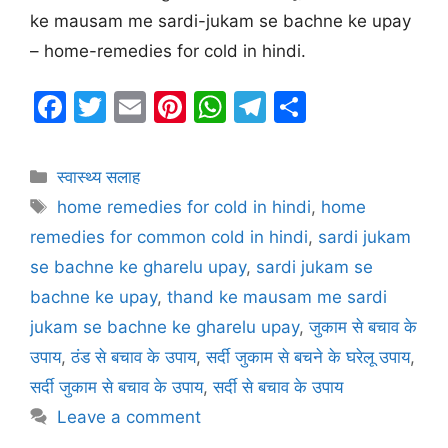
ke mausam me sardi-jukam se bachne ke upay
– home-remedies for cold in hindi.
F
T
E
Pi
W
T
S
a
w
m
nt
h
el
h
c
itt
ai
er
at
e
ar
Categories
स्वास्थ्य सलाह
e
er
l
e
s
gr
e
Tags
home remedies for cold in hindi
,
home
b
st
A
a
remedies for common cold in hindi
,
sardi jukam
o
p
m
se bachne ke gharelu upay
,
sardi jukam se
o
p
bachne ke upay
,
thand ke mausam me sardi
k
jukam se bachne ke gharelu upay
,
जुकाम से बचाव के
उपाय
,
ठंड से बचाव के उपाय
,
सर्दी जुकाम से बचने के घरेलू उपाय
,
सर्दी जुकाम से बचाव के उपाय
,
सर्दी से बचाव के उपाय
Leave a comment