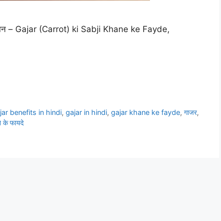
 नुकसान – Gajar (Carrot) ki Sabji Khane ke Fayde,
jar benefits in hindi
,
gajar in hindi
,
gajar khane ke fayde
,
गाजर
,
 के फायदे