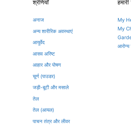
श्रेणियाँ
हमारी
अनाज
My H
My Ch
अन्य शारीरिक अवस्थाएं
Garde
आयुर्वेद
आरोग्य 
आसव अरिष्ट
आहार और पोषण
चूर्ण (पाउडर)
जड़ी-बूटी और मसाले
तेल
तेल (आयल)
पाचन तंत्र और लीवर