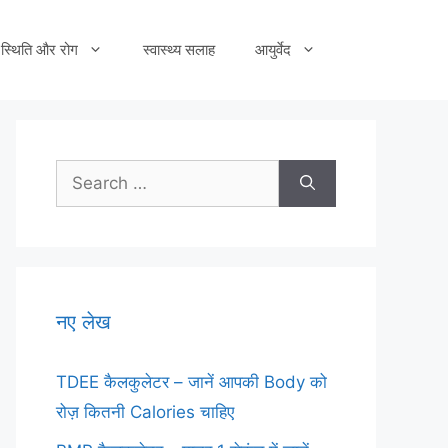
स्थिति और रोग
स्वास्थ्य सलाह
आयुर्वेद
Search
for:
नए लेख
TDEE कैलकुलेटर – जानें आपकी Body को
रोज़ कितनी Calories चाहिए