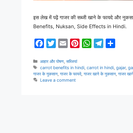
इस लेख में पढ़ें गाजर की सब्जी खाने के फायदे और
Benefits, Nuksan, Side Effects in Hindi.
F
T
E
Pi
W
T
S
a
w
m
nt
h
el
h
c
itt
ai
er
at
e
ar
Categories
आहार और पोषण
,
सब्जियां
Tags
carrot benefits in hindi
,
carrot in hindi
,
gajar
,
ga
e
er
l
e
s
gr
e
गाजर के नुकसान
,
गाजर के फायदे
,
गाजर खाने के नुकसान
,
गाजर खाने
b
st
A
a
Leave a comment
o
p
m
o
p
k