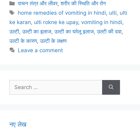
c
itt
ai
er
at
e
ar
Categories
पाचन तंत्र और लीवर
,
शरीर की स्थिति और रोग
e
er
l
e
s
gr
e
Tags
home remedies of vomiting in hindi
,
ulti
,
ulti
b
st
A
a
ke karan
,
ulti rokne ke upay
,
vomiting in hindi
,
o
p
m
उल्टी
,
उल्टी का इलाज
,
उल्टी का घरेलू इलाज
,
उल्टी की दवा
,
o
p
उल्टी के कारण
,
उल्टी के लक्षण
k
Leave a comment
Search
for:
नए लेख