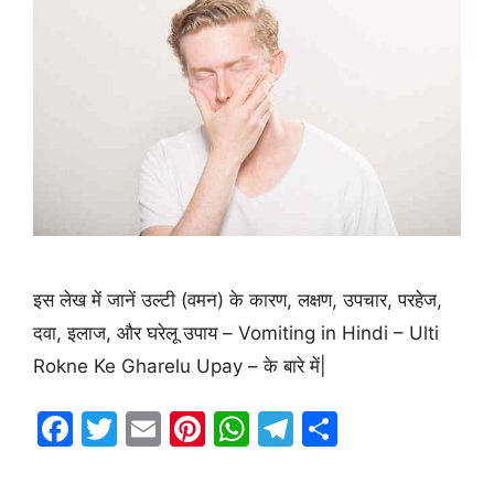
इस लेख में जानें उल्टी (वमन) के कारण, लक्षण, उपचार, परहेज,
दवा, इलाज, और घरेलू उपाय – Vomiting in Hindi – Ulti
Rokne Ke Gharelu Upay – के बारे में|
F
T
E
Pi
W
T
S
a
w
m
nt
h
el
h