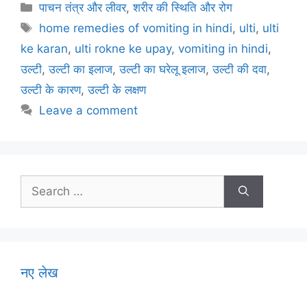
c
itt
ai
er
at
e
ar
Categories
पाचन तंत्र और लीवर
,
शरीर की स्थिति और रोग
e
er
l
e
s
gr
e
Tags
home remedies of vomiting in hindi
,
ulti
,
ulti
b
st
A
a
ke karan
,
ulti rokne ke upay
,
vomiting in hindi
,
o
p
m
उल्टी
,
उल्टी का इलाज
,
उल्टी का घरेलू इलाज
,
उल्टी की दवा
,
o
p
उल्टी के कारण
,
उल्टी के लक्षण
k
Leave a comment
Search
for:
नए लेख