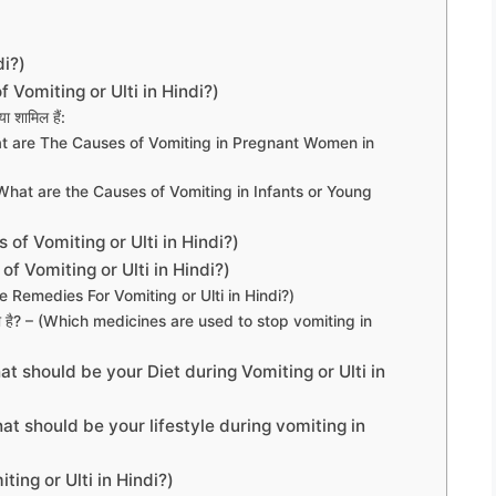
di?)
 of Vomiting or Ulti in Hindi?)
या शामिल हैं:
ं? – (What are The Causes of Vomiting in Pregnant Women in
ण हैं? – (What are the Causes of Vomiting in Infants or Young
ms of Vomiting or Ulti in Hindi?)
t of Vomiting or Ulti in Hindi?)
Home Remedies For Vomiting or Ulti in Hindi?)
 जाता है? – (Which medicines are used to stop vomiting in
 (What should be your Diet during Vomiting or Ulti in
– (What should be your lifestyle during vomiting in
miting or Ulti in Hindi?)