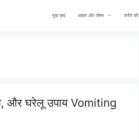
मुख पृष्ठ
आहार और पोषण
शरीर की 
ाज, और घरेलू उपाय Vomiting