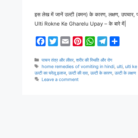
इस लेख में जानें उल्टी (वमन) के कारण, लक्षण, उपचा
Ulti Rokne Ke Gharelu Upay – के बारे में|
F
T
E
Pi
W
T
S
a
w
m
nt
h
el
h
c
itt
ai
er
at
e
ar
Categories
पाचन तंत्र और लीवर
,
शरीर की स्थिति और रोग
Tags
home remedies of vomiting in hindi
,
ulti
,
ulti k
e
er
l
e
s
gr
e
उल्टी का घरेलू इलाज
,
उल्टी की दवा
,
उल्टी के कारण
,
उल्टी के लक्षण
b
st
A
a
Leave a comment
o
p
m
o
p
k