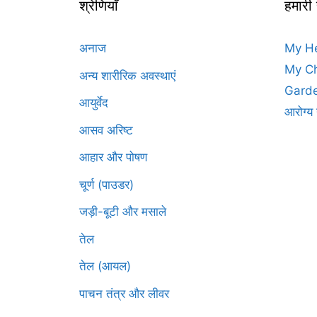
श्रेणियाँ
हमारी
अनाज
My H
My Ch
अन्य शारीरिक अवस्थाएं
Garde
आयुर्वेद
आरोग्य 
आसव अरिष्ट
आहार और पोषण
चूर्ण (पाउडर)
जड़ी-बूटी और मसाले
तेल
तेल (आयल)
पाचन तंत्र और लीवर