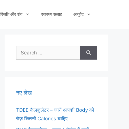
स्थिति और रोग
स्वास्थ्य सलाह
आयुर्वेद
Search
for:
नए लेख
TDEE कैलकुलेटर – जानें आपकी Body को
रोज़ कितनी Calories चाहिए