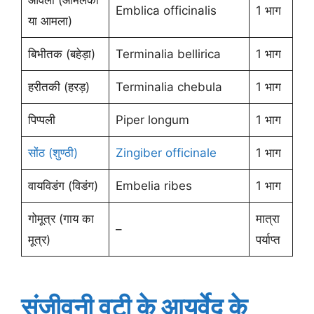
Emblica officinalis
1 भाग
या आमला)
बिभीतक (बहेड़ा)
Terminalia bellirica
1 भाग
हरीतकी (हरड़)
Terminalia chebula
1 भाग
पिप्पली
Piper longum
1 भाग
सोंठ (शुण्ठी)
Zingiber officinale
1 भाग
वायविडंग (विडंग)
Embelia ribes
1 भाग
गोमूत्र (गाय का
मात्रा
–
मूत्र)
पर्याप्त
संजीवनी वटी के आयुर्वेद के