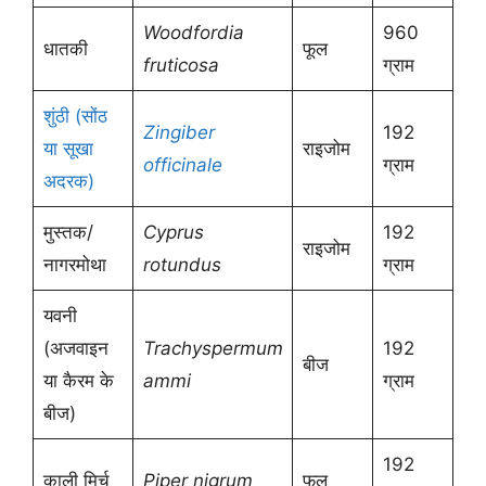
Woodfordia
960
धातकी
फूल
fruticosa
ग्राम
शुंठी (सोंठ
Zingiber
192
या सूखा
राइजोम
officinale
ग्राम
अदरक)
मुस्तक/
Cyprus
192
राइजोम
नागरमोथा
rotundus
ग्राम
यवनी
(अजवाइन
Trachyspermum
192
बीज
या कैरम के
ammi
ग्राम
बीज)
192
काली मिर्च
Piper nigrum
फल