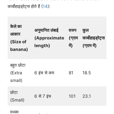
कार्बोहाइड्रेट्स होते हैं (
14
):
डा
केले का
अनुमानित लंबाई
वजन
कुल
फा
आकार
(
Approximate
(
ग्राम
कार्बोहाइड्रेट्स
(
D
(Size of
length
)
में
)
(
ग्राम में
)
fi
banana)
(
ग्
बहुत छोटा
(Extra
6 इंच से कम
81
18.5
2.
small)
छोटा
6 से 7 इंच
101
23.1
2.
(Small)
मध्यम